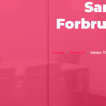
Sa
Forbru
Home
Finance
Veien T