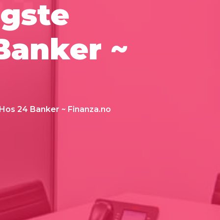
igste
Banker ~
 Hos 24 Banker ~ Finanza.no