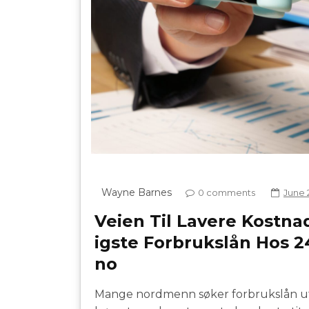
Wayne Barnes
0 comments
June 
Veien Til Lavere Kostna
igste Forbrukslån Hos 2
no
Mange nordmenn søker forbrukslån ute