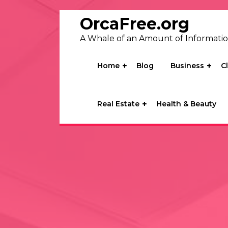
Skip
to
OrcaFree.org
content
A Whale of an Amount of Informati
Home
Blog
Business
C
Real Estate
Health & Beauty